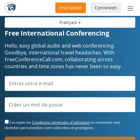
Inscription
Connexion
Acti
ou
Français
désa
la
Free International Conferencing
nav
Hello, easy global audio and web conferencing.
Goodbye, international travel headaches. ​​​​​​​With
FreeConferenceCall.com, collaborating across
countries and time zones has never been so easy.
J'accepte les
Conditions générales d'utilisation
et comment mes
données personnelles sont collectées et protégées.