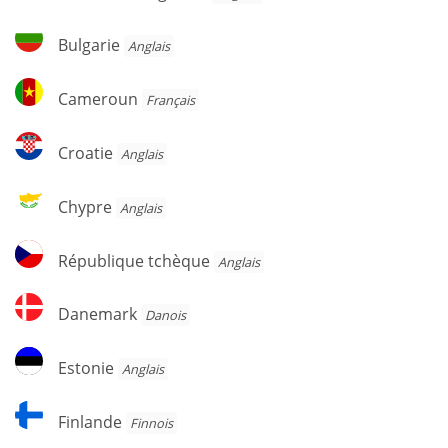
Herzégovine
Bulgarie
Bulgarie
Anglais
Cameroun
Cameroun
Français
Croatie
Croatie
Anglais
Chypre
Chypre
Anglais
République
République tchèque
Anglais
tchèque
Danemark
Danemark
Danois
Estonie
Estonie
Anglais
Finlande
Finlande
Finnois