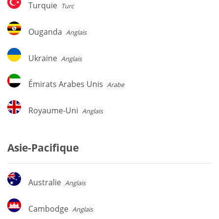
Turquie
Turquie
Turc
Ouganda
Ouganda
Anglais
Ukraine
Ukraine
Anglais
Émirats
Émirats Arabes Unis
Arabe
Arabes
Unis
Royaume-
Royaume-Uni
Anglais
Uni
Asie-Pacifique
Australie
Australie
Anglais
Cambodge
Cambodge
Anglais