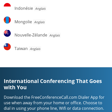
Indonésie
Indonésie
Anglais
Mongolie
Mongolie
Anglais
Nouvelle-
Nouvelle-Zélande
Anglais
Zélande
Taiwan
Taiwan
Anglais
International Conferencing That Goes
with You
Download the FreeConferenceCall.com Dialer App for
use when away from your home or office. Choose to
dial in using your phone line, Wifi or data connection.