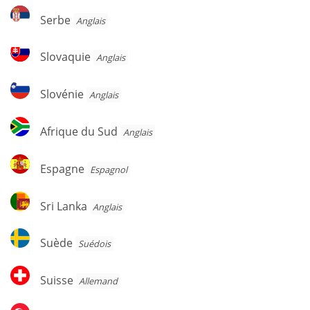
Serbe
Serbe
Anglais
Slovaquie
Slovaquie
Anglais
Slovénie
Slovénie
Anglais
Afrique
Afrique du Sud
Anglais
du
Sud
Espagne
Espagne
Espagnol
Sri
Sri Lanka
Anglais
Lanka
Suède
Suède
Suédois
Suisse
Suisse
Allemand