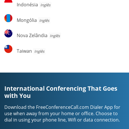
Indonésia
Indonésia
Inglês
Mongólia
Mongólia
Inglês
Nova
Nova Zelândia
Inglês
Zelândia
Taiwan
Taiwan
Inglês
International Conferencing That Goes
with You
Download the FreeConferenceCall.com Dialer App for
use when away from your home or office. Choose to
dial in using your phone line, Wifi or data connection.