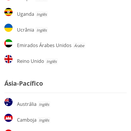
Uganda
Uganda
Inglês
Ucrânia
Ucrânia
Inglês
Emirados
Emirados Árabes Unidos
Árabe
Árabes
Unidos
Reino
Reino Unido
Inglês
Unido
Ásia-Pacífico
Austrália
Austrália
Inglês
Camboja
Camboja
Inglês