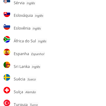
Sérvia
Sérvia
Inglês
Eslováquia
Eslováquia
Inglês
Eslovênia
Eslovênia
Inglês
África
África do Sul
Inglês
do
Sul
Espanha
Espanha
Espanhol
Sri
Sri Lanka
Inglês
Lanka
Suécia
Suécia
Sueco
Suíça
Suíça
Alemão
Turquia
Turquia
Turco