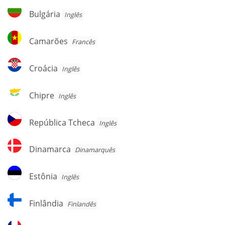
Herzegovina
Bulgária
Bulgária
Inglês
Camarões
Camarões
Francês
Croácia
Croácia
Inglês
Chipre
Chipre
Inglês
República
República Tcheca
Inglês
Tcheca
Dinamarca
Dinamarca
Dinamarquês
Estônia
Estônia
Inglês
Finlândia
Finlândia
Finlandês
França