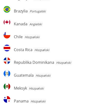
Brazylia
Brazylia
Portugalski
Kanada
Kanada
Angielski
Chile
Chile
Hiszpański
Costa
Costa Rica
Hiszpański
Rica
Republika
Republika Dominikana
Hiszpański
Dominikana
Guatemala
Guatemala
Hiszpański
Meksyk
Meksyk
Hiszpański
Panama
Panama
Hiszpański