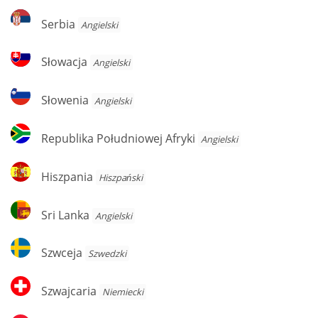
Serbia
Serbia
Angielski
Słowacja
Słowacja
Angielski
Słowenia
Słowenia
Angielski
Republika
Republika Południowej Afryki
Angielski
Południowej
Afryki
Hiszpania
Hiszpania
Hiszpański
Sri
Sri Lanka
Angielski
Lanka
Szwceja
Szwceja
Szwedzki
Szwajcaria
Szwajcaria
Niemiecki