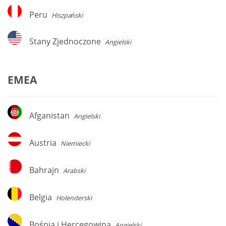
Peru
Peru
Hiszpański
Stany
Stany Zjednoczone
Angielski
Zjednoczone
EMEA
Afganistan
Afganistan
Angielski
Austria
Austria
Niemiecki
Bahrajn
Bahrajn
Arabski
Belgia
Belgia
Holenderski
Bośnia
Bośnia i Hercegowina
Angielski