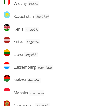
Włochy
Włochy
Włoski
Kazachstan
Kazachstan
Angielski
Kenia
Kenia
Angielski
Łotwa
Łotwa
Angielski
Litwa
Litwa
Angielski
Luksemburg
Luksemburg
Niemiecki
Malawi
Malawi
Angielski
Monako
Monako
Francuski
Czarnogóra
Czarnogóra
Angielski