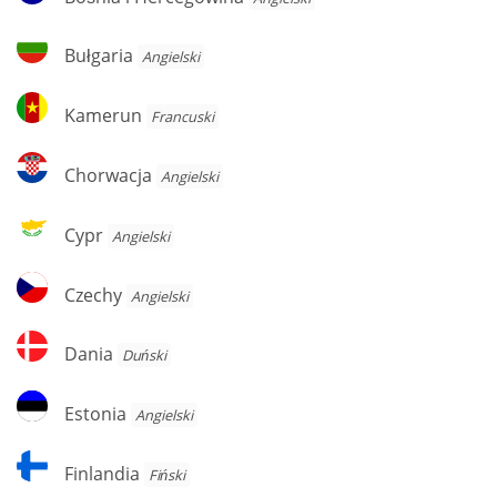
i
Hercegowina
Bułgaria
Bułgaria
Angielski
Kamerun
Kamerun
Francuski
Chorwacja
Chorwacja
Angielski
Cypr
Cypr
Angielski
Czechy
Czechy
Angielski
Dania
Dania
Duński
Estonia
Estonia
Angielski
Finlandia
Finlandia
Fiński