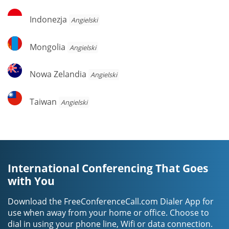
Indonezja
Indonezja
Angielski
Mongolia
Mongolia
Angielski
Nowa
Nowa Zelandia
Angielski
Zelandia
Taiwan
Taiwan
Angielski
International Conferencing That Goes
with You
Download the FreeConferenceCall.com Dialer App for
use when away from your home or office. Choose to
dial in using your phone line, Wifi or data connection.