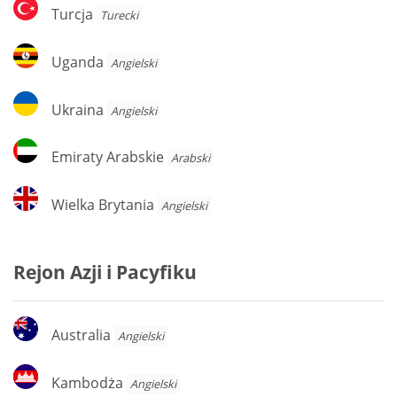
Turcja
Turcja
Turecki
Uganda
Uganda
Angielski
Ukraina
Ukraina
Angielski
Emiraty
Emiraty Arabskie
Arabski
Arabskie
Wielka
Wielka Brytania
Angielski
Brytania
Rejon Azji i Pacyfiku
Australia
Australia
Angielski
Kambodża
Kambodża
Angielski