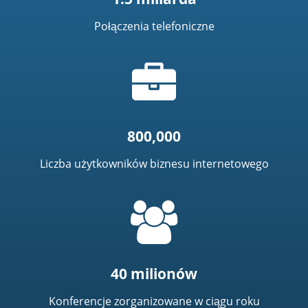
Połączenia telefoniczne
Ikona
teczki
800,000
Liczba użytkowników biznesu internetowego
=
t('common.people_icon')
40 milionów
Konferencje zorganizowane w ciągu roku