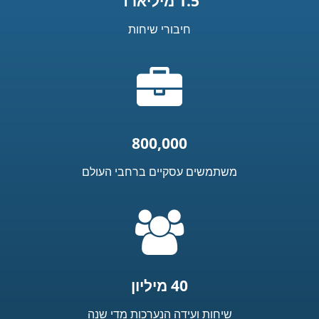
1.5 מיליארד
חיבורי שיחות
אייקון
מזוודה
800,000
משתמשים עסקיים ברחבי העולם
=
t('common.people_icon')
40 מיליון
שיחות ועידה הנערכות מדי שנה