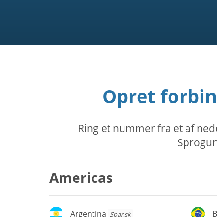
Opret forbin
Ring et nummer fra et af nede
Sprogund
Americas
Argentina
Br
Argentina
B
Spansk