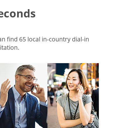
Seconds
an find 65 local in-country dial-in
tation.