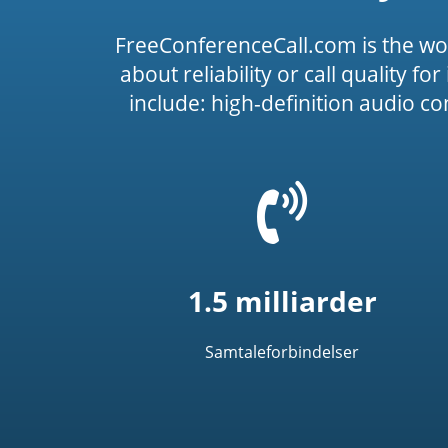
FreeConferenceCall.com is the wo
about reliability or call quality f
include: high-definition audio c
=
t('common.phone_
1.5 milliarder
Samtaleforbindelser