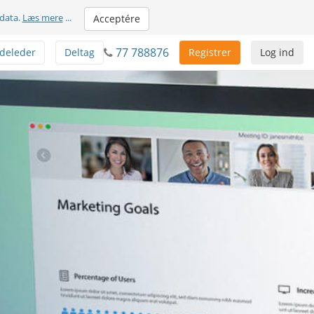
 data.
Læs mere
...
Acceptére
77 788876
deleder
Deltag
Registrer
Log ind