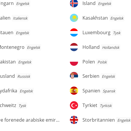
ngarn
Island
ngarn
Island
Engelsk
Engelsk
alien
Kasakhstan
talien
Kasakhstan
Italiensk
Engelsk
tauen
Luxembourg
itauen
Luxembourg
Engelsk
Tysk
ontenegro
Holland
ontenegro
Holland
Engelsk
Hollandsk
kistan
Polen
akistan
Polen
Engelsk
Polsk
usland
Serbien
usland
Serbien
Russisk
Engelsk
dafrika
Spanien
ydafrika
Spanien
Engelsk
Spansk
hweitz
Tyrkiet
chweitz
Tyrkiet
Tysk
Tyrkisk
e
Storbritannien
De forenede arabiske emirater
Storbritannien
Arabisk
Engelsk
orenede