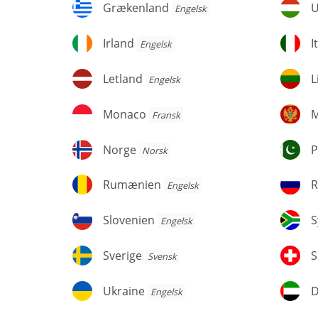
Grækenland
U
Grækenland
U
Engelsk
Irland
It
Irland
I
Engelsk
Letland
Li
Letland
L
Engelsk
Monaco
M
Monaco
M
Fransk
Norge
Pa
Norge
P
Norsk
Rumænien
R
Rumænien
R
Engelsk
Slovenien
Sy
Slovenien
S
Engelsk
Sverige
Sc
Sverige
S
Svensk
Ukraine
D
Ukraine
Engelsk
f