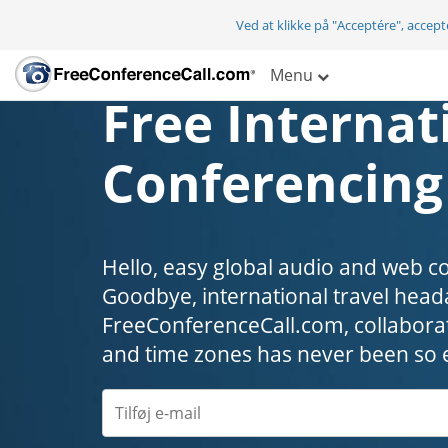
Ved at klikke på "Acceptére", accep
Menu
Free Internat
Conferencing
Hello, easy global audio and web c
Goodbye, international travel headaches
FreeConferenceCall.com, collaborat
and time zones has never been so 