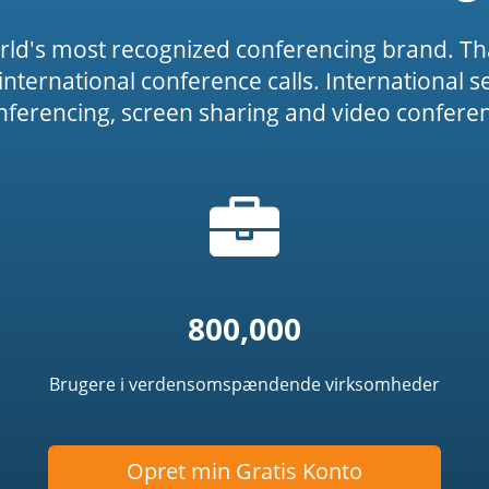
rld's most recognized conferencing brand. Th
or international conference calls. International 
onferencing, screen sharing and video conferenc
Taske
icon')
ikon
800,000
Brugere i verdensomspændende virksomheder
Opret min Gratis Konto