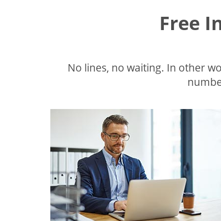
Free I
No lines, no waiting. In other wor
number