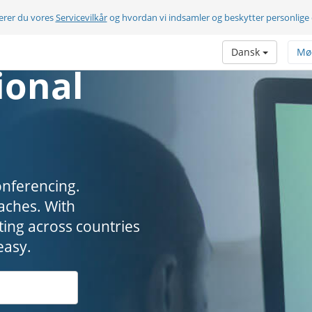
terer du vores
Servicevilkår
og hvordan vi indsamler og beskytter personlige
Dansk
Mø
ional
onferencing.
. ​​​​​​​With
ing across countries
easy.