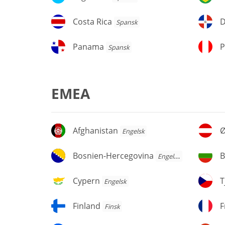
Costa
D
Costa Rica
Spansk
Rica
d
re
Panama
P
Panama
P
Spansk
EMEA
Afghanistan
Øs
Afghanistan
Ø
Engelsk
Bosnien-
Bu
Bosnien-Hercegovina
B
Engelsk
Hercegovina
Cypern
Tj
Cypern
T
Engelsk
Finland
Fr
Finland
F
Finsk