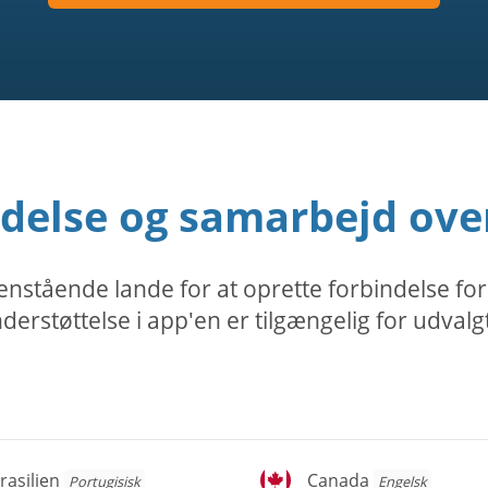
delse og samarbejd over
nstående lande for at oprette forbindelse for
erstøttelse i app'en er tilgængelig for udvalg
asilien
Canada
rasilien
Canada
Portugisisk
Engelsk