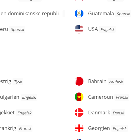
en
Guatemala
Den dominikanske republik
Guatemala
Spansk
Spansk
ominikanske
publik
eru
USA
eru
USA
Spansk
Engelsk
trig
Bahrain
strig
Bahrain
Tysk
Arabisk
lgarien
Cameroun
ulgarien
Cameroun
Engelsk
Fransk
ekkiet
Danmark
jekkiet
Danmark
Engelsk
Dansk
ankrig
Georgien
rankrig
Georgien
Fransk
Engelsk