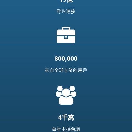
呼叫連接
公
文
包
圖
示
800,000
來自全球企業的用戶
=
t('common.people_icon')
4千萬
每年主持會議