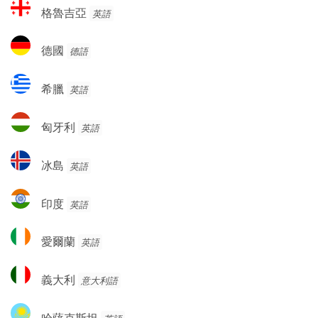
格
格魯吉亞
英語
魯
吉
德
德國
德語
亞
國
希
希臘
英語
臘
匈
匈牙利
英語
牙
利
冰
冰島
英語
島
印
印度
英語
度
愛
愛爾蘭
英語
爾
蘭
義
義大利
意大利語
大
利
哈
哈薩克斯坦