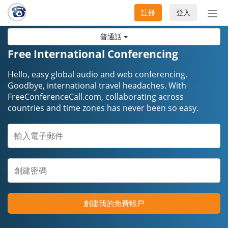
註冊
登入
切
換
普通話
導
航
Free International Conferencing
Hello, easy global audio and web conferencing.
Goodbye, international travel headaches. ​​​​​​​With
FreeConferenceCall.com, collaborating across
countries and time zones has never been so easy.
創建我的免費帳戶