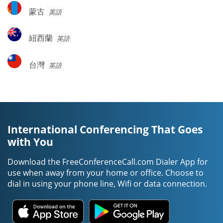
蒙
蒙古
英語
古
紐
紐西蘭
英語
西
蘭
台
台灣
英語
灣
International Conferencing That Goes
with You
Download the FreeConferenceCall.com Dialer App for
use when away from your home or office. Choose to
dial in using your phone line, Wifi or data connection.