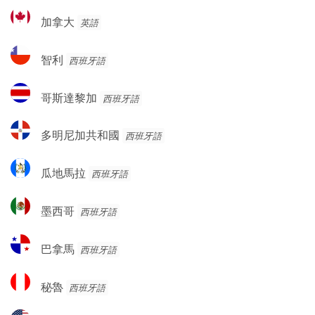
加
加拿大
英語
拿
大
智
智利
西班牙語
利
哥
哥斯達黎加
西班牙語
斯
達
多
多明尼加共和國
西班牙語
黎
明
加
尼
瓜
瓜地馬拉
西班牙語
加
地
共
馬
墨
和
墨西哥
西班牙語
拉
西
國
哥
巴
巴拿馬
西班牙語
拿
馬
秘
秘魯
西班牙語
魯