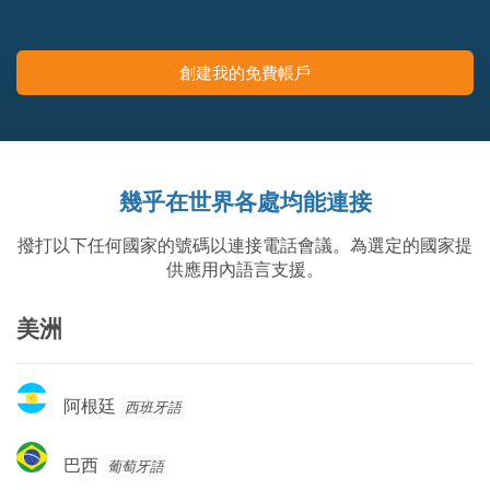
創建我的免費帳戶
幾乎在世界各處均能連接
撥打以下任何國家的號碼以連接電話會議。為選定的國家提
供應用內語言支援。
美洲
阿
阿根廷
西班牙語
根
廷
巴
巴西
葡萄牙語
西