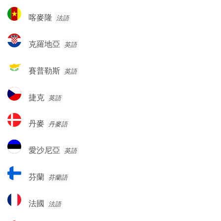
與
利
喀
赫
喀麥隆
法語
亞
麥
塞
隆
哥
克
克羅地亞
英語
維
羅
納
地
賽
賽普勒斯
英語
亞
普
勒
捷
捷克
英語
斯
克
丹
丹麥
丹麥語
麥
愛
愛沙尼亞
英語
沙
尼
芬
芬蘭
芬蘭語
亞
蘭
法
法國
法語
國