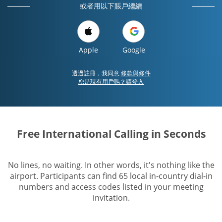
或者用以下賬戶繼續
Apple
Google
透過註冊，我同意
條款與條件
您是現有用戶嗎？請登入
Free International Calling in Seconds
No lines, no waiting. In other words, it's nothing like the
airport. Participants can find 65 local in-country dial-in
numbers and access codes listed in your meeting
invitation.