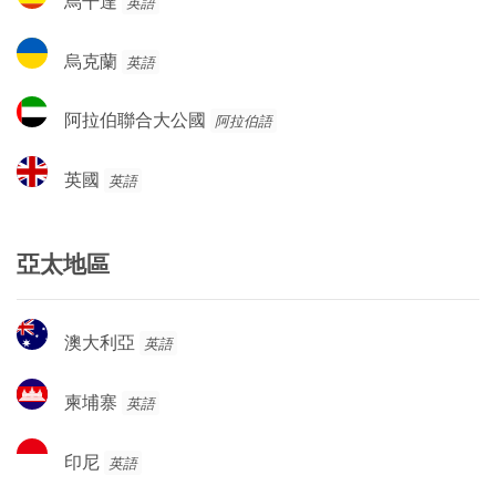
烏干達
英語
干
達
烏
烏克蘭
英語
克
蘭
阿
阿拉伯聯合大公國
阿拉伯語
拉
伯
英
英國
英語
聯
國
合
大
亞太地區
公
國
澳
澳大利亞
英語
大
利
柬
柬埔寨
英語
亞
埔
寨
印
印尼
英語
尼