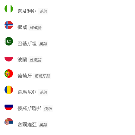
奈
奈及利亞
英語
及
利
挪
挪威
挪威語
亞
威
巴
巴基斯坦
英語
基
斯
波
波蘭
波蘭語
坦
蘭
葡
葡萄牙
葡萄牙語
萄
牙
羅
羅馬尼亞
英語
馬
尼
俄
俄羅斯聯邦
俄語
亞
羅
斯
塞
塞爾維亞
英語
聯
爾
邦
維