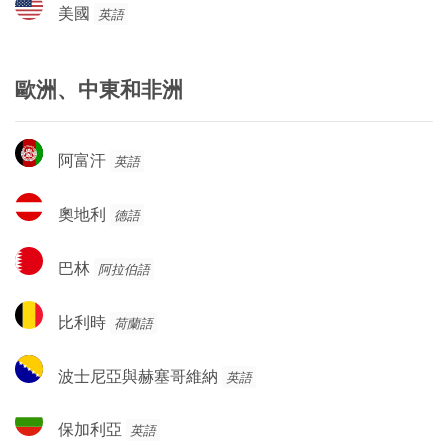
美
美國
英語
國
歐洲、中東和非洲
阿
阿富汗
英語
富
汗
奧
奧地利
德語
地
利
巴
巴林
阿拉伯語
林
比
比利時
荷蘭語
利
時
波
波士尼亞與赫塞哥維納
英語
士
尼
保
保加利亞
英語
亞
加