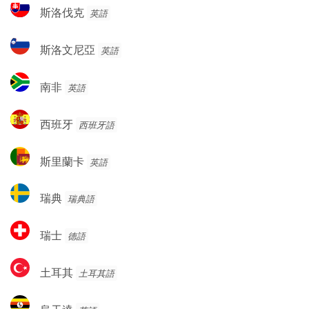
斯
斯洛伐克
英語
亞
洛
伐
斯
斯洛文尼亞
英語
克
洛
文
南
南非
英語
尼
非
亞
西
西班牙
西班牙語
班
牙
斯
斯里蘭卡
英語
里
蘭
瑞
瑞典
瑞典語
卡
典
瑞
瑞士
德語
士
土
土耳其
土耳其語
耳
其
烏