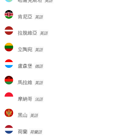
英語
薩
克
肯
肯尼亞
英語
斯
尼
坦
亞
拉
拉脫維亞
英語
脫
維
立
立陶宛
英語
亞
陶
宛
盧
盧森堡
德語
森
堡
馬
馬拉維
英語
拉
維
摩
摩納哥
法語
納
哥
黑
黑山
英語
山
荷
荷蘭
荷蘭語
蘭