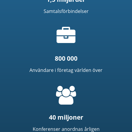
Samtalsförbindelser
Portfölj-
ikon
800 000
Användare i företag världen över
=
t('common.people_icon')
40 miljoner
Konferenser anordnas årligen