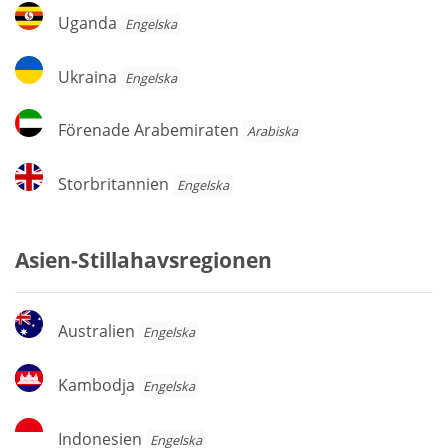
Uganda
Uganda
Engelska
Ukraina
Ukraina
Engelska
Förenade
Förenade Arabemiraten
Arabiska
Arabemiraten
Storbritannien
Storbritannien
Engelska
Asien-Stillahavsregionen
Australien
Australien
Engelska
Kambodja
Kambodja
Engelska
Indonesien
Indonesien
Engelska