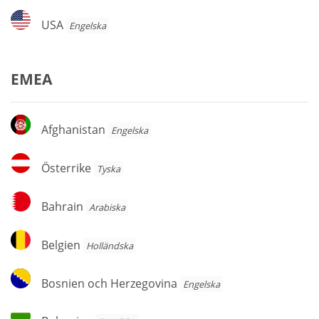
USA
USA
Engelska
EMEA
Afghanistan
Afghanistan
Engelska
Österrike
Österrike
Tyska
Bahrain
Bahrain
Arabiska
Belgien
Belgien
Holländska
Bosnien
Bosnien och Herzegovina
Engelska
och
Herzegovina
Bulgarien