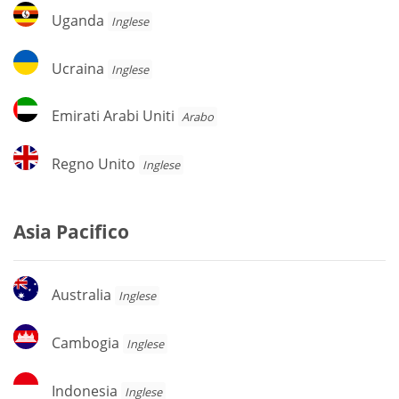
Uganda
Uganda
Inglese
Ucraina
Ucraina
Inglese
Emirati
Emirati Arabi Uniti
Arabo
Arabi
Uniti
Regno
Regno Unito
Inglese
Unito
Asia Pacifico
Australia
Australia
Inglese
Cambogia
Cambogia
Inglese
Indonesia
Indonesia
Inglese