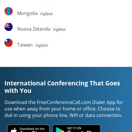
Mongolia
Mongolia
Inglese
Nuova
Nuova Zelanda
Inglese
Zelanda
Taiwan
Taiwan
Inglese
International Conferencing That Goes
with You
Download the FreeConferenceCall.com Dialer App for
use when away from your home or office. Choose to
dial in using your phone line, Wifi or data connection.