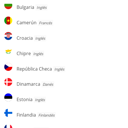
Herzegovina
Bulgaria
Bulgaria
Inglés
Camerún
Camerún
Francés
Croacia
Croacia
Inglés
Chipre
Chipre
Inglés
República
República Checa
Inglés
Checa
Dinamarca
Dinamarca
Danés
Estonia
Estonia
Inglés
Finlandia
Finlandia
Finlandés
Francia