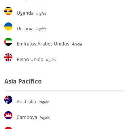
Uganda
Uganda
Inglés
Ucrania
Ucrania
Inglés
Emiratos
Emiratos Árabes Unidos
Árabe
Árabes
Unidos
Reino
Reino Unido
Inglés
Unido
Asia Pacífico
Australia
Australia
Inglés
Camboya
Camboya
Inglés