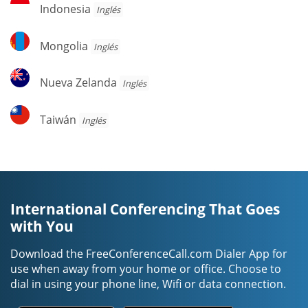
Indonesia
Indonesia
Inglés
Mongolia
Mongolia
Inglés
Nueva
Nueva Zelanda
Inglés
Zelanda
Taiwán
Taiwán
Inglés
International Conferencing That Goes
with You
Download the FreeConferenceCall.com Dialer App for
use when away from your home or office. Choose to
dial in using your phone line, Wifi or data connection.