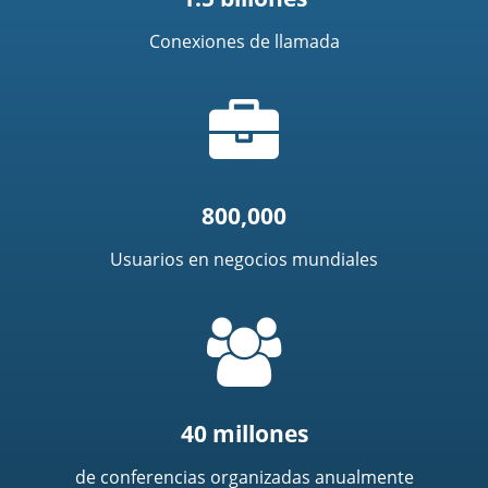
Conexiones de llamada
Icono
de
portafolio
800,000
Usuarios en negocios mundiales
=
t('common.people_icon')
40 millones
de conferencias organizadas anualmente