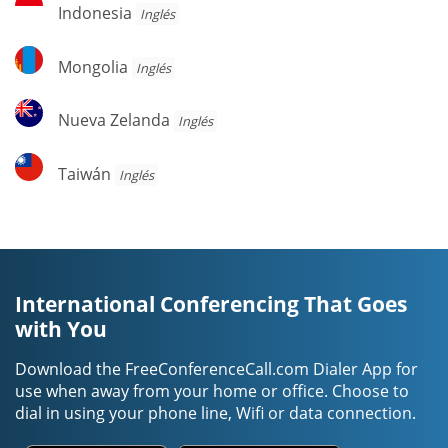
Indonesia
Indonesia
Inglés
Mongolia
Mongolia
Inglés
Nueva
Nueva Zelanda
Inglés
Zelanda
Taiwán
Taiwán
Inglés
International Conferencing That Goes
with You
Download the FreeConferenceCall.com Dialer App for
use when away from your home or office. Choose to
dial in using your phone line, Wifi or data connection.