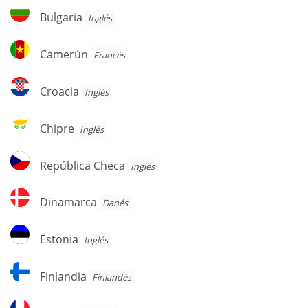
Herzegovina
Bulgaria
Bulgaria
Inglés
Camerún
Camerún
Francés
Croacia
Croacia
Inglés
Chipre
Chipre
Inglés
República
República Checa
Inglés
Checa
Dinamarca
Dinamarca
Danés
Estonia
Estonia
Inglés
Finlandia
Finlandia
Finlandés
Francia