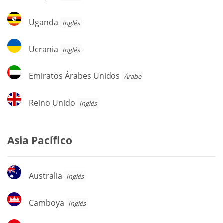
Uganda
Uganda
Inglés
Ucrania
Ucrania
Inglés
Emiratos
Emiratos Árabes Unidos
Árabe
Árabes
Unidos
Reino
Reino Unido
Inglés
Unido
Asia Pacífico
Australia
Australia
Inglés
Camboya
Camboya
Inglés