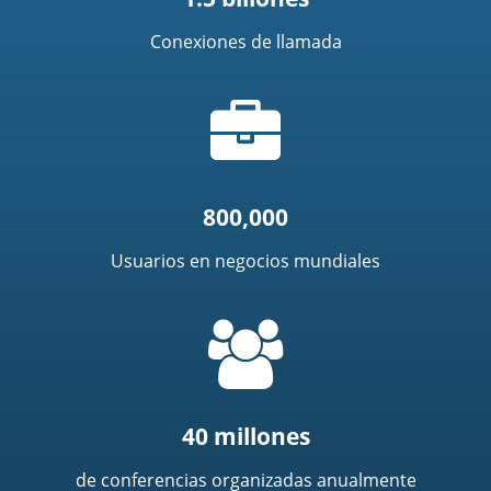
Conexiones de llamada
Icono
de
portafolio
800,000
Usuarios en negocios mundiales
=
t('common.people_icon')
40 millones
de conferencias organizadas anualmente