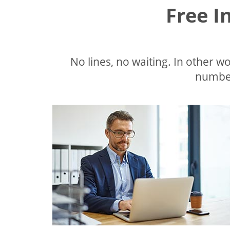
Free I
No lines, no waiting. In other wor
number