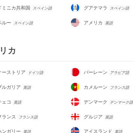
ダ
グ
ドミニカ共和国
グアテマラ
スペイン語
スペイン語
ア
テ
ア
ペルー
アメリカ
スペイン語
英語
マ
メ
ラ
リ
カ
リカ
バ
オーストリア
バーレーン
ドイツ語
アラビア語
ー
レ
カ
ブルガリア
カメルーン
英語
フランス語
ー
メ
ン
ル
デ
チェコ
デンマーク
英語
デンマーク語
ー
ン
ン
マ
グ
フランス
グルジア
フランス語
英語
ー
ル
ク
ジ
ア
ハンガリー
アイスランド
英語
英語