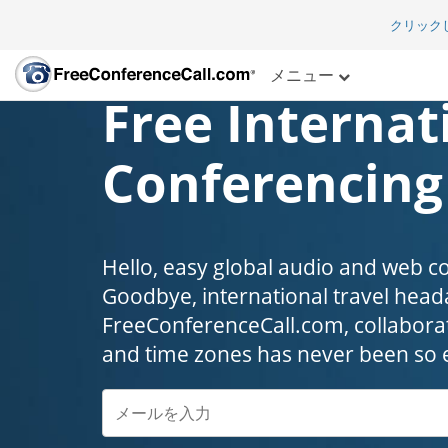
クリック
メニュー
Free Internat
Conferencing
Hello, easy global audio and web c
Goodbye, international travel headaches
FreeConferenceCall.com, collaborat
and time zones has never been so 