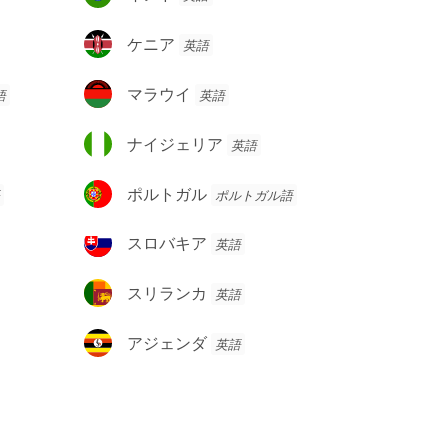
ン
ド
ケ
ケニア
英語
ニ
ア
マ
マラウイ
語
英語
ラ
ウ
ナ
ナイジェリア
英語
イ
イ
ジ
ポ
ポルトガル
ポルトガル語
ェ
ル
リ
ト
ス
スロバキア
英語
ア
ガ
ロ
ル
バ
ス
スリランカ
英語
キ
リ
ア
ラ
ア
アジェンダ
英語
ン
ジ
カ
ェ
ン
ダ