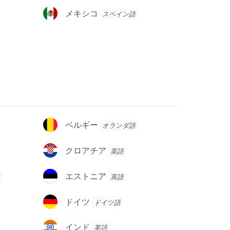
メ
メキシコ
スペイン語
キ
シ
コ
ベ
ベルギー
オランダ語
ル
ギ
ク
クロアチア
英語
ー
ロ
ア
エ
エストニア
英語
チ
ス
ア
ト
ド
ドイツ
ドイツ語
ニ
イ
ア
ツ
イ
インド
英語