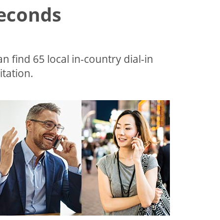
Seconds
an find 65 local in-country dial-in
tation.