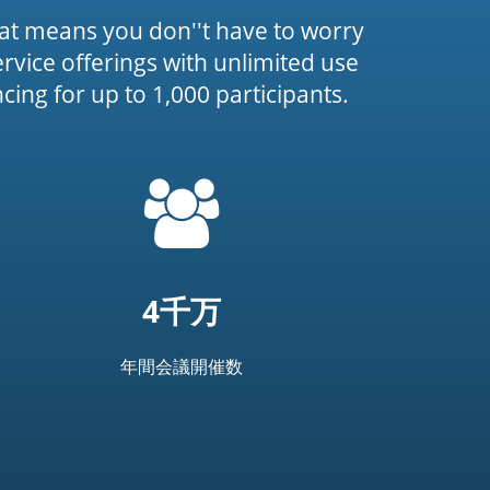
at means you don''t have to worry
service offerings with unlimited use
ing for up to 1,000 participants.
=
t('common.people_icon')
4千万
年間会議開催数