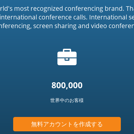
rld's most recognized conferencing brand. Th
or international conference calls. International 
onferencing, screen sharing and video conferenc
ブ
icon')
リ
ー
フ
ケ
ー
800,000
ス
ア
世界中のお客様
イ
コ
ン
無料アカウントを作成する