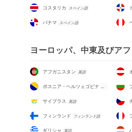
ゼ
ジ
コ
ド
コスタリカ
スペイン語
ン
ル
ス
ミ
チ
タ
ニ
パ
ペ
パナマ
スペイン語
ン
リ
カ
ナ
ル
カ
共
マ
ー
和
国
ヨーロッパ、中東及びアフ
ア
オ
アフガニスタン
英語
フ
ー
ガ
ス
ボ
ブ
ボスニア・ヘルツェゴビナ
英語
ニ
ト
ス
ル
ス
リ
ニ
ガ
サ
チ
サイプラス
英語
タ
ア
ア・
リ
イ
ェ
ン
ヘ
ア
プ
コ
フ
フ
フィンランド
フィンランド語
ル
ラ
ィ
ラ
ツ
ス
ン
ン
ギ
ハ
ギリシャ
英語