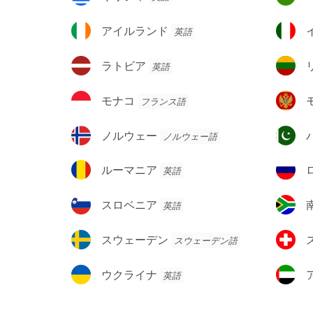
ェ
ラ
ス
リ
ン
ゴ
ン
シ
ガ
ア
イ
アイルランド
英語
ビ
ド
ャ
リ
イ
タ
ナ
ー
ル
リ
ラ
リ
ラトビア
英語
ラ
ア
ト
ト
ン
ビ
ア
モ
モ
モナコ
フランス語
ド
ア
ニ
ナ
ン
ア
コ
テ
ノ
パ
ノルウェー
ノルウェー語
ネ
ル
キ
グ
ウ
ス
ル
ロ
ルーマニア
英語
ロ
ェ
タ
ー
シ
ー
ン
マ
ア
ス
南
スロベニア
英語
ニ
連
ロ
ア
ア
邦
ベ
フ
ス
ス
スウェーデン
スウェーデン語
ニ
リ
ウ
イ
ア
カ
ェ
ス
ウ
ア
ウクライナ
英語
ー
ク
ラ
デ
ラ
ブ