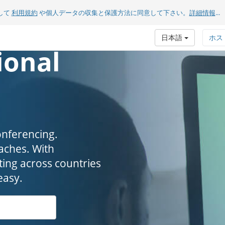
して
利用規約
や個人データの収集と保護方法に同意して下さい。
詳細情報
...
日本語
ホス
ional
onferencing.
. ​​​​​​​With
ing across countries
easy.