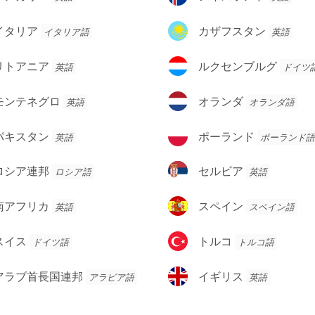
ア
イ
ス
カ
イタリア
カザフスタン
イタリア語
英語
ラ
ザ
ン
フ
ル
リトアニア
ルクセンブルグ
英語
ドイツ
ド
ス
ク
タ
セ
オ
モンテネグロ
オランダ
英語
オランダ語
ン
ン
ラ
ブ
ン
ポ
パキスタン
ポーランド
英語
ポーランド語
ル
ダ
ー
グ
ラ
セ
ロシア連邦
セルビア
ロシア語
英語
ン
ル
ド
ビ
ス
南アフリカ
スペイン
英語
スペイン語
ア
ペ
イ
ト
スイス
トルコ
ドイツ語
トルコ語
ン
ル
コ
イ
アラブ首長国連邦
イギリス
アラビア語
英語
ギ
リ