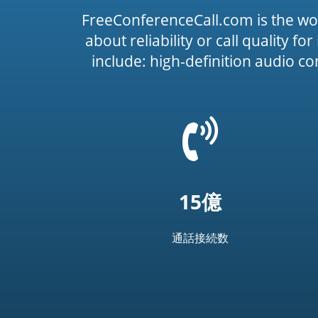
FreeConferenceCall.com is the wo
about reliability or call quality f
include: high-definition audio c
=
t('common.phone_
15億
通話接続数