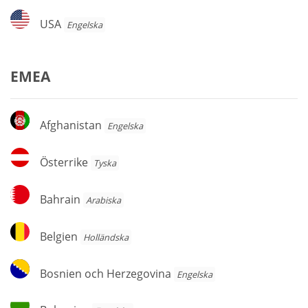
USA
USA
Engelska
EMEA
Afghanistan
Afghanistan
Engelska
Österrike
Österrike
Tyska
Bahrain
Bahrain
Arabiska
Belgien
Belgien
Holländska
Bosnien
Bosnien och Herzegovina
Engelska
och
Herzegovina
Bulgarien