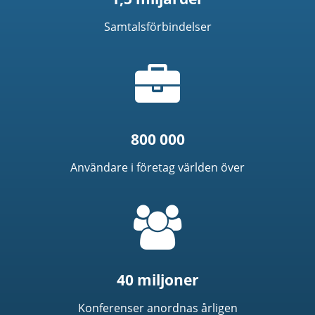
Samtalsförbindelser
Portfölj-
ikon
800 000
Användare i företag världen över
=
t('common.people_icon')
40 miljoner
Konferenser anordnas årligen