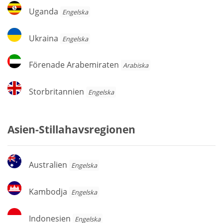
Uganda
Uganda
Engelska
Ukraina
Ukraina
Engelska
Förenade
Förenade Arabemiraten
Arabiska
Arabemiraten
Storbritannien
Storbritannien
Engelska
Asien-Stillahavsregionen
Australien
Australien
Engelska
Kambodja
Kambodja
Engelska
Indonesien
Indonesien
Engelska