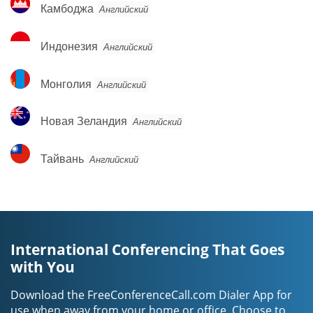
Камбоджа
Камбоджа
Английский
Индонезия
Индонезия
Английский
Монголия
Монголия
Английский
Новая
Новая Зеландия
Английский
Зеландия
Тайвань
Тайвань
Английский
International Conferencing That Goes
with You
Download the FreeConferenceCall.com Dialer App for
use when away from your home or office. Choose to