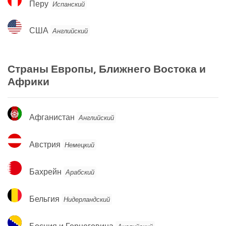
Перу
Испанский
США
США
Английский
Страны Европы, Ближнего Востока и
Африки
Афганистан
Афганистан
Английский
Австрия
Австрия
Немецкий
Бахрейн
Бахрейн
Арабский
Бельгия
Бельгия
Нидерландский
Босния
Босния и Герцеговина