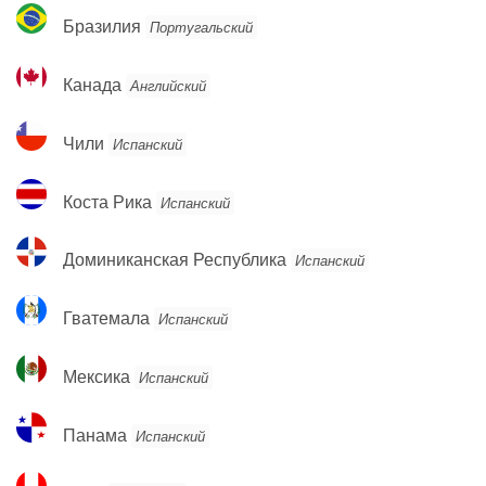
Бразилия
Бразилия
Португальский
Канада
Канада
Английский
Чили
Чили
Испанский
Коста
Коста Рика
Испанский
Рика
Доминиканская
Доминиканская Республика
Испанский
Республика
Гватемала
Гватемала
Испанский
Мексика
Мексика
Испанский
Панама
Панама
Испанский
Перу