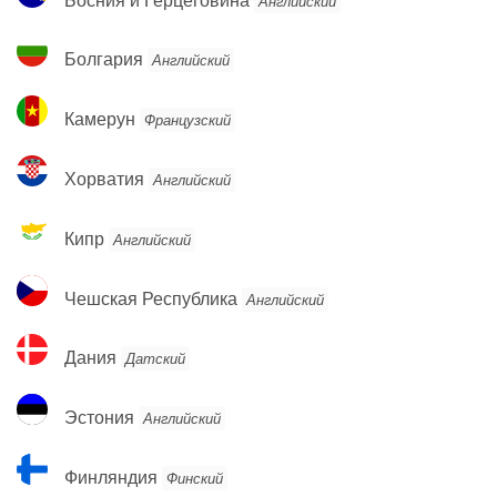
Английский
и
Герцеговина
Болгария
Болгария
Английский
Камерун
Камерун
Французский
Хорватия
Хорватия
Английский
Кипр
Кипр
Английский
Чешская
Чешская Республика
Английский
Республика
Дания
Дания
Датский
Эстония
Эстония
Английский
Финляндия
Финляндия
Финский