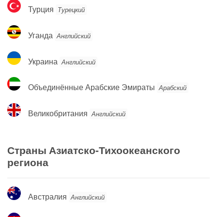
Турция
Турция
Турецкий
Уганда
Уганда
Английский
Украина
Украина
Английский
Объединённые
Объединённые Арабские Эмираты
Арабский
Арабские
Эмираты
Великобритания
Великобритания
Английский
Страны Азиатско-Тихоокеанского
региона
Австралия
Австралия
Английский