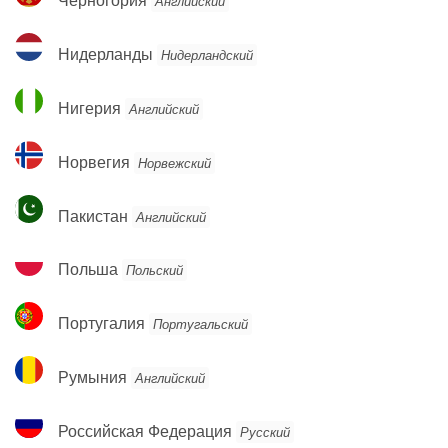
Черногория
Английский
Нидерланды
Нидерланды
Нидерландский
Нигерия
Нигерия
Английский
Норвегия
Норвегия
Норвежский
Пакистан
Пакистан
Английский
Польша
Польша
Польский
Португалия
Португалия
Португальский
Румыния
Румыния
Английский
Российская
Российская Федерация
Русский
Федерация